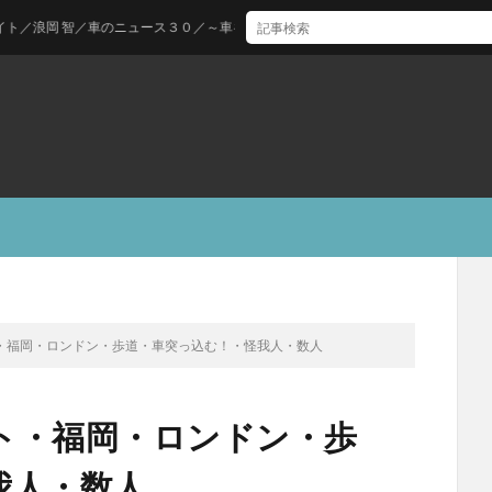
智／車のニュース３０／～車をお得に購入できる時期について～
・福岡・ロンドン・歩道・車突っ込む！・怪我人・数人
ト・福岡・ロンドン・歩
我人・数人