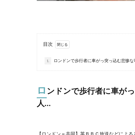
目次
ロンドンで歩行者に車がっ突っ込む悲惨な
1.
ロ
ンドンで歩行者に車がっ
人…
【ロンドン＝共同】英ＢＢＣ放送などによる