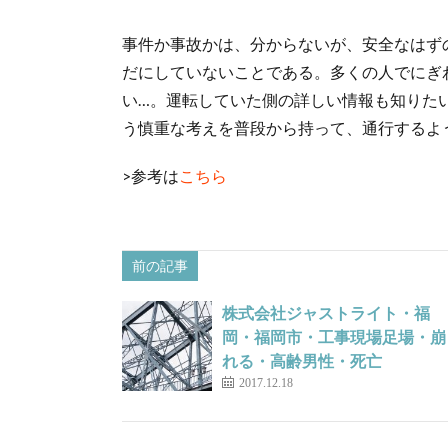
事件か事故かは、分からないが、安全なはず
だにしていないことである。多くの人でにぎ
い…。運転していた側の詳しい情報も知りた
う慎重な考えを普段から持って、通行するよ
>参考は
こちら
前の記事
株式会社ジャストライト・福
岡・福岡市・工事現場足場・崩
れる・高齢男性・死亡
2017.12.18