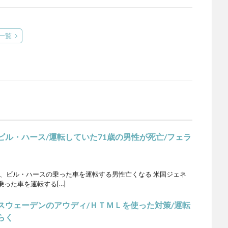
一覧
ビル・ハース/運転していた71歳の男性が死亡/フェラ
日前、ビル・ハースの乗った車を運転する男性亡くなる 米国ジェネ
った車を運転する[…]
スウェーデンのアウディ/ＨＴＭＬを使った対策/運転
らく