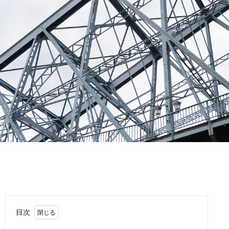
故
運
転
目次