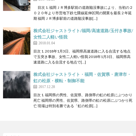
目次 1. 福岡ＪＲ博多駅前の道路陥没事故により、当初の２
０２０年より市営地下鉄七隈線延伸区間の開業を最長２年延
期 福岡ＪＲ博多駅前の道路陥没事故[…]
株式会社ジャストライト/福岡/高速道路/玉付き事故/
女性二人軽い怪我
2018.01.04
目次 1. 2018年1月3日、福岡県高速道路に入る合流する地点
で玉突き事故、女性二人軽い怪我 2018年1月3日、福岡県高
速道路に入る合流する地点で[…]
株式会社ジャストライト・福岡・佐賀県・唐津市・
虹の松原・横転・制御不能
2017.12.28
目次 1. 福岡県の男性、佐賀県、路側帯の虹の松原にぶつかり
死亡 福岡県の男性、佐賀県、路側帯の虹の松原にぶつかり死
亡 現場は特別名勝である「虹の松原[…]