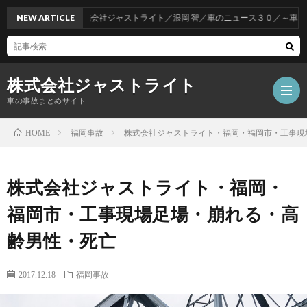
NEW ARTICLE
株式会社ジャストライト／浪岡 智／車のニュース３０／～車をお得
株式会社ジャストライト
車の事故まとめサイト
福岡事故
株式会社ジャストライト・福岡・福岡市・工事現
HOME
福
株式会社ジャストライト・福岡・
岡
海
福岡市・工事現場足場・崩れる・高
齢男性・死亡
事
外
飲
2017.12.18
福岡事故
故
事
酒