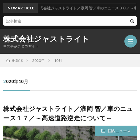
NEW ARTICLE
株式会社ジャストライト／浪岡 智／車のニュース３０／～車をお
株式会社ジャストライト
車の事故まとめサイト
2020年
10月
HOME
福
2020年10月
岡
海
株式会社ジャストライト／浪岡 智／車のニュ
事
外
飲
ース１７／～高速道路逆走について～
故
事
酒
国内ニュース