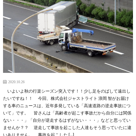
故
運
転
2020.10.26
いよいよ秋の行楽シーズン突入です！！少し足をのばして遠出し
たいですね！！ 今回、株式会社ジャストライト 浪岡 智がお届け
する車のニュースは、近年多発している「高速道路の逆走事故につ
いて」です。 皆さんは「高齢者が起こす事故だから自分には関係
ない・・・」「自分が逆走するはずがない・・・」などと思ってい
ませんか？？ 逆走して事故を起こした人達もそう思っていたに違
いありません。 事故を起こした […]