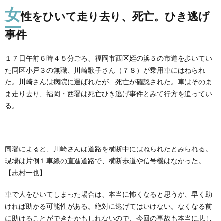
女
性をひいて走り去り、死亡。ひき逃げ
事件
１７日午前６時４５分ごろ、福岡市西区姪の浜５の市道を歩いてい
た同区小戸３の無職、川崎歌子さん（７８）が乗用車にはねられ
た。川崎さんは病院に運ばれたが、死亡が確認された。車はそのま
ま走り去り、福岡・西署は死亡ひき逃げ事件とみて行方を追ってい
る。
同署によると、川崎さんは道路を横断中にはねられたとみられる。
現場は片側１車線の直進道路で、横断歩道や信号機はなかった。
【志村一也】
車で人をひいてしまった場合は、本当に怖くなると思うが、早く助
ければ助かる可能性がある。絶対に逃げてはいけない。なくなる前
に助けることができたかもしれないので、今回の事故も本当に悲し