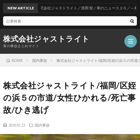
NEW ARTICLE
株式会社ジャストライト／浪岡 智／車のニュース３０／～車をお
株式会社ジャストライト
車の事故まとめサイト
国内事故
株式会社ジャストライト/福岡/区姪の浜５の市道/
HOME
福
株式会社ジャストライト/福岡/区姪
岡
海
の浜５の市道/女性ひかれる/死亡事
故/ひき逃げ
事
外
飲
2018.01.23
国内事故
故
事
酒