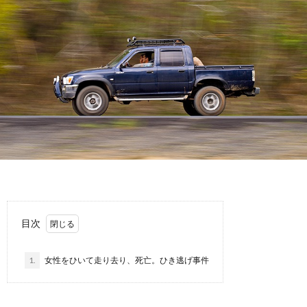
故
運
転
目次
1.
女性をひいて走り去り、死亡。ひき逃げ事件