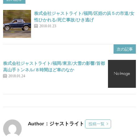
株式会社ジャストライト/福岡/区姪の浜５の市道/女
性ひかれる/死亡事故/ひき逃げ
2018.01.23
次の記事
株式会社ジャストライト/福岡/東京/大雪の影響/首都
高山手トンネル/８時間ほど車のなか
2018.01.24
Author：ジャストライト
投稿一覧