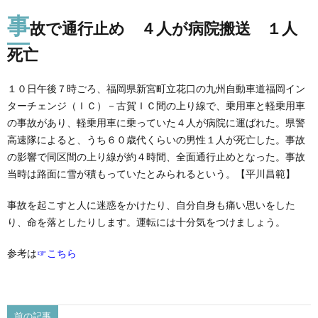
事
故で通行止め ４人が病院搬送 １人
死亡
１０日午後７時ごろ、福岡県新宮町立花口の九州自動車道福岡イン
ターチェンジ（ＩＣ）－古賀ＩＣ間の上り線で、乗用車と軽乗用車
の事故があり、軽乗用車に乗っていた４人が病院に運ばれた。県警
高速隊によると、うち６０歳代くらいの男性１人が死亡した。事故
の影響で同区間の上り線が約４時間、全面通行止めとなった。事故
当時は路面に雪が積もっていたとみられるという。【平川昌範】
事故を起こすと人に迷惑をかけたり、自分自身も痛い思いをした
り、命を落としたりします。運転には十分気をつけましょう。
参考は
☞こちら
前の記事