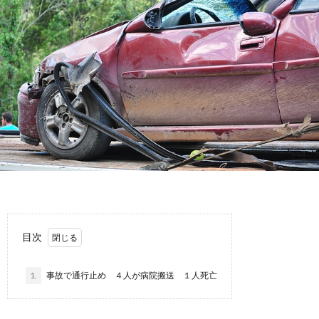
故
運
転
目次
1.
事故で通行止め ４人が病院搬送 １人死亡