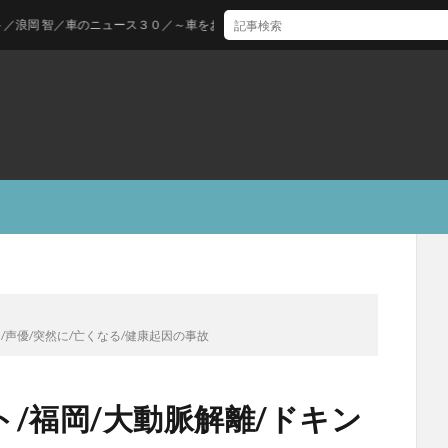
智／車のニュース３０／～車をお得に購入できる時期について～
/声優/突然に/亡くなる/健康起因の事故
/福岡/大動脈解離/ドキン