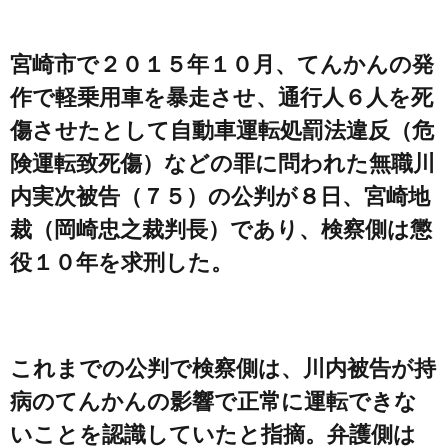
宮崎市で２０１５年１０月、てんかんの発
作で軽乗用車を暴走させ、通行人６人を死
傷させたとして自動車運転処罰法違反（危
険運転致死傷）などの罪に問われた無職川
内実次被告（７５）の公判が８日、宮崎地
裁（岡崎忠之裁判長）であり、検察側は懲
役１０年を求刑した。
これまでの公判で検察側は、川内被告が持
病のてんかんの影響で正常に運転できな
いことを認識していたと指摘。弁護側は