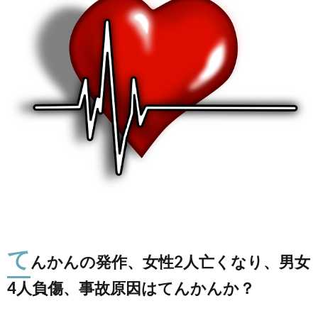
故
運
転
て
んかんの発作、女性2人亡くなり、男女
4人負傷、事故原因はてんかんか？