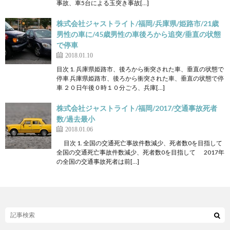
事故、車5台による玉突き事故[…]
株式会社ジャストライト/福岡/兵庫県/姫路市/21歳
男性の車に/45歳男性の車後ろから追突/垂直の状態
で停車
2018.01.10
目次 1. 兵庫県姫路市、後ろから衝突された車、垂直の状態で
停車 兵庫県姫路市、後ろから衝突された車、垂直の状態で停
車 ２０日午後０時１０分ごろ、兵庫[…]
株式会社ジャストライト/福岡/2017/交通事故死者
数/過去最小
2018.01.06
目次 1. 全国の交通死亡事故件数減少、死者数0を目指して
全国の交通死亡事故件数減少、死者数0を目指して 2017年
の全国の交通事故死者は前[…]