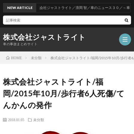
NEW ARTICLE
株式会社ジャストライト／浪岡 智／車のニュース３０／～車をお得
株式会社ジャストライト
車の事故まとめサイト
未分類
株式会社ジャストライト/福岡/2015年10月/歩行者
HOME
福
株式会社ジャストライト/福
岡
海
岡/2015年10月/歩行者6人死傷/て
んかんの発作
事
外
飲
2018.01.05
未分類
故
事
酒