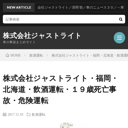
NEW ARTICLE
株式会社ジャストライト／浪岡 智／車のニュース３０／～車をお得
株式会社ジャストライト
車の事故まとめサイト
飲酒運転
株式会社ジャストライト・福岡・北海道・飲酒運
HOME
福
株式会社ジャストライト・福岡・
岡
海
北海道・飲酒運転・１９歳死亡事
故・危険運転
事
外
飲
2017.12.19
飲酒運転
故
事
酒