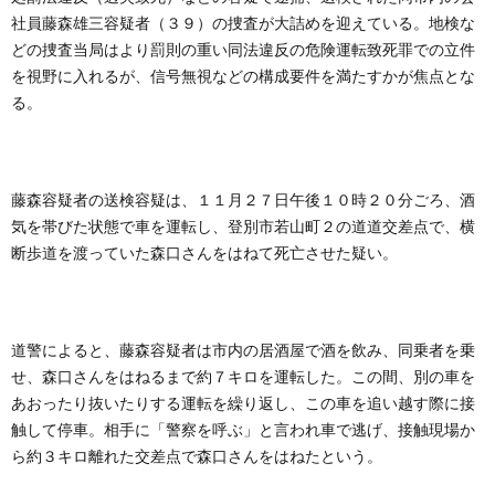
社員藤森雄三容疑者（３９）の捜査が大詰めを迎えている。地検な
どの捜査当局はより罰則の重い同法違反の危険運転致死罪での立件
を視野に入れるが、信号無視などの構成要件を満たすかが焦点とな
る。
藤森容疑者の送検容疑は、１１月２７日午後１０時２０分ごろ、酒
気を帯びた状態で車を運転し、登別市若山町２の道道交差点で、横
断歩道を渡っていた森口さんをはねて死亡させた疑い。
道警によると、藤森容疑者は市内の居酒屋で酒を飲み、同乗者を乗
せ、森口さんをはねるまで約７キロを運転した。この間、別の車を
あおったり抜いたりする運転を繰り返し、この車を追い越す際に接
触して停車。相手に「警察を呼ぶ」と言われ車で逃げ、接触現場か
ら約３キロ離れた交差点で森口さんをはねたという。