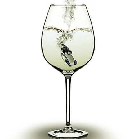
故
運
転