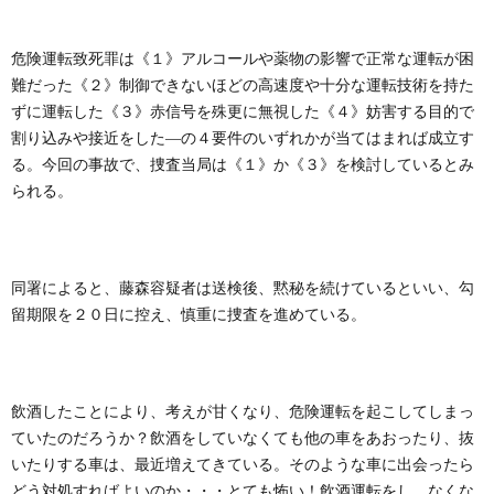
危険運転致死罪は《１》アルコールや薬物の影響で正常な運転が困
難だった《２》制御できないほどの高速度や十分な運転技術を持た
ずに運転した《３》赤信号を殊更に無視した《４》妨害する目的で
割り込みや接近をした―の４要件のいずれかが当てはまれば成立す
る。今回の事故で、捜査当局は《１》か《３》を検討しているとみ
られる。
同署によると、藤森容疑者は送検後、黙秘を続けているといい、勾
留期限を２０日に控え、慎重に捜査を進めている。
飲酒したことにより、考えが甘くなり、危険運転を起こしてしまっ
ていたのだろうか？飲酒をしていなくても他の車をあおったり、抜
いたりする車は、最近増えてきている。そのような車に出会ったら
どう対処すればよいのか・・・とても怖い！飲酒運転をし、なくな