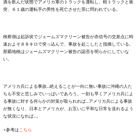
酒を飲んだ状態でアメリカ軍のトラックを運転し、軽トラックと衝
突、６１歳の運転手の男性を死亡させた罪に問われている。
検察側は起訴状でジェームズマクリーン被告が赤信号の交差点に時
速およそ８８キロで突っ込んで、事故を起こしたと指摘している。
那覇地検はジェームズマクリーン被告の認否を明らかにしていな
い。
アメリカ兵による事故…絶えることが一向に無い事故に沖縄の人た
ちも不安と悲しみでいっぱいであろう。一刻も早くアメリカ兵によ
る事故に対する何らかの対策が取られれば…アメリカ兵による事故
が無くなり、日本とアメリカが、お互いに平和な日常を送れるよう
な状況になれば…。
>参考は
こちら