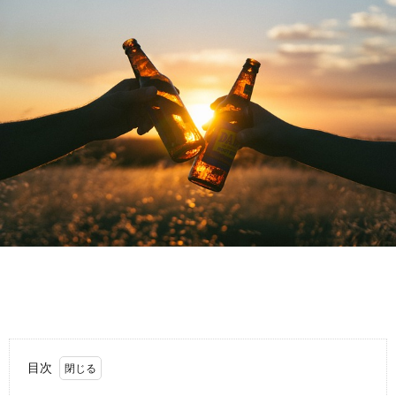
故
運
転
目次