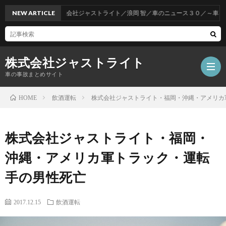
NEW ARTICLE
株式会社ジャストライト／浪岡 智／車のニュース３０／～車をお得
株式会社ジャストライト
車の事故まとめサイト
飲酒運転
株式会社ジャストライト・福岡・沖縄・アメリカ
HOME
福
株式会社ジャストライト・福岡・
岡
海
沖縄・アメリカ軍トラック・運転
手の男性死亡
事
外
飲
2017.12.15
飲酒運転
故
事
酒