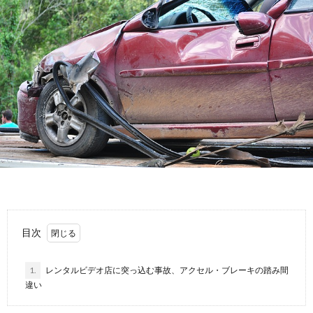
故
運
転
目次
1.
レンタルビデオ店に突っ込む事故、アクセル・ブレーキの踏み間
違い