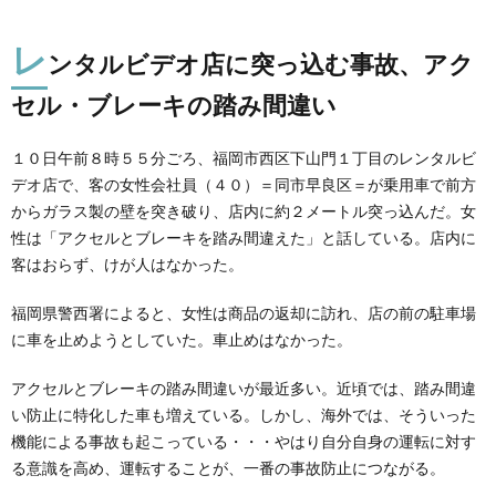
レ
ンタルビデオ店に突っ込む事故、アク
セル・ブレーキの踏み間違い
１０日午前８時５５分ごろ、福岡市西区下山門１丁目のレンタルビ
デオ店で、客の女性会社員（４０）＝同市早良区＝が乗用車で前方
からガラス製の壁を突き破り、店内に約２メートル突っ込んだ。女
性は「アクセルとブレーキを踏み間違えた」と話している。店内に
客はおらず、けが人はなかった。
福岡県警西署によると、女性は商品の返却に訪れ、店の前の駐車場
に車を止めようとしていた。車止めはなかった。
アクセルとブレーキの踏み間違いが最近多い。近頃では、踏み間違
い防止に特化した車も増えている。しかし、海外では、そういった
機能による事故も起こっている・・・やはり自分自身の運転に対す
る意識を高め、運転することが、一番の事故防止につながる。