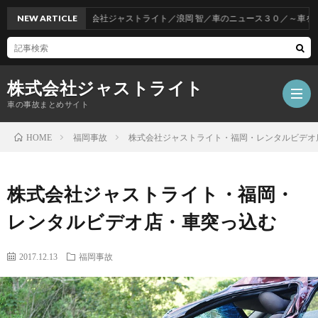
NEW ARTICLE
株式会社ジャストライト／浪岡 智／車のニュース３０／～車をお得
株式会社ジャストライト
車の事故まとめサイト
福岡事故
株式会社ジャストライト・福岡・レンタルビデオ
HOME
福
株式会社ジャストライト・福岡・
岡
海
レンタルビデオ店・車突っ込む
事
外
飲
2017.12.13
福岡事故
故
事
酒