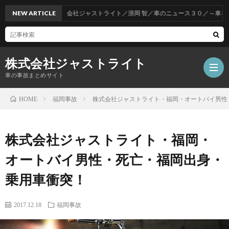
NEW ARTICLE
株式会社ジャストライト／浪岡 智／車のニュース３０／～車をお得
株式会社ジャストライト
車の事故まとめサイト
福岡事故
株式会社ジャストライト・福岡・オートバイ男性
HOME
福
株式会社ジャストライト・福岡・
岡
海
オートバイ男性・死亡・福岡出身・
乗用車衝突！
事
外
飲
2017.12.18
福岡事故
故
事
酒