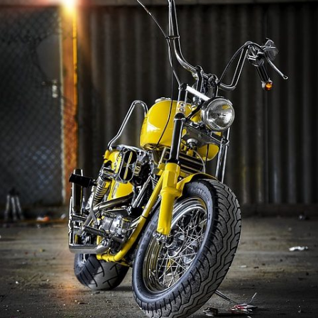
故
運
転