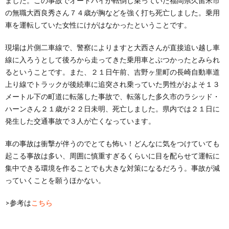
ました。この事故でオートバイが転倒し乗っていた福岡県久留米市
の無職大西良秀さん７４歳が胸などを強く打ち死亡しました。乗用
車を運転していた女性にけがはなかったということです。
現場は片側二車線で、警察によりますと大西さんが直接追い越し車
線に入ろうとして後ろから走ってきた乗用車とぶつかったとみられ
るということです。また、２１日午前、吉野ヶ里町の長崎自動車道
上り線でトラックが後続車に追突され乗っていた男性がおよそ１３
メートル下の町道に転落した事故で、転落した多久市のラシッド・
ハーンさん２１歳が２２日未明、死亡しました。県内では２１日に
発生した交通事故で３人が亡くなっています。
車の事故は衝撃が伴うのでとても怖い！どんなに気をつけていても
起こる事故は多い、周囲に慎重すぎるくらいに目を配らせて運転に
集中できる環境を作ることでも大きな対策になるだろう。事故が減
っていくことを願うほかない。
>参考は
こちら