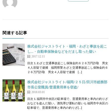
関連する記事
株式会社ジャストライト・福岡・わざと事故を起こ
し…・自動車保険金などをだまし取った疑い
2017.12.11
目次 1. わざと交通事故起こし保険金約６２６万円詐取 男女
４人容疑で逮捕 福岡県警 わざと交通事故起こし保険金約６
２６万円詐取 男女４人容疑で逮捕 […]
株式会社ジャストライト/福岡/２５日/田川市総務部
市長公室職員/普通乗用車を窃盗/
2018.03.01
目次 1. 福岡市中央区の駐車場で、普通乗用車と車内の釣りざ
おなどを盗んだ疑い。酒気帯び運転の疑いも 福岡市中央区の
駐車場で、普通乗用車と車内の釣りざ[…]