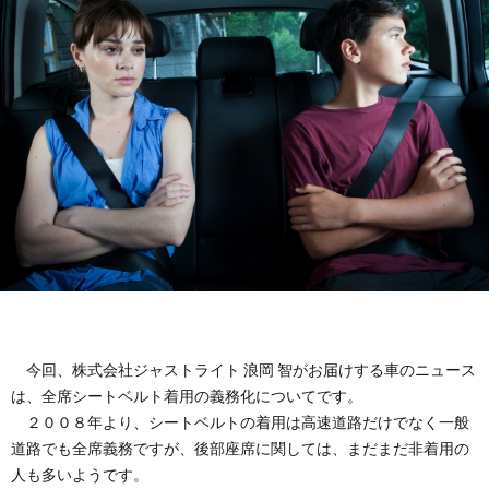
故
運
転
今回、株式会社ジャストライト 浪岡 智がお届けする車のニュース
は、全席シートベルト着用の義務化についてです。
２００８年より、シートベルトの着用は高速道路だけでなく一般
道路でも全席義務ですが、後部座席に関しては、まだまだ非着用の
人も多いようです。