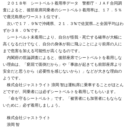
２０１８年 シートベルト着用率データ 警察庁・ＪＡＦ合同調
査によると、後部座席同乗者のシートベルト着用率は、１７．５％
で鹿児島県がワースト１位です。
次いで１７．９%で沖縄県、２１．３%で佐賀県…と全国平均はわ
ずか３８．０%です。
シートベルト未着用により、自分が怪我・死亡する確率が大幅に
高くなるだけでなく、自分の身体が前に飛ぶことにより前席の人に
まで危害を加える可能性が高くなるのです。
内閣府の世論調査によると、後部座席でシートベルトを着用しな
い理由は、「窮屈で面倒だから」や「事故が起きても前部座席より
安全だと思うから（必要性を感じないから）」などが大きな理由の
ようです。
株式会社ジャストライト 浪岡 智は運転席に乗車することがほとん
どですが、同乗者には必ずシートベルトを着用してもらいます。
「命を守るシートベルト」です。「被害者にも加害者にもならな
いために」必ず着用しましょう。
株式会社ジャストライト
浪岡 智