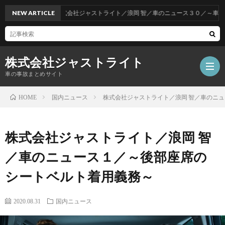
NEW ARTICLE
株式会社ジャストライト／浪岡 智／車のニュース３０／～車をお得
株式会社ジャストライト
車の事故まとめサイト
国内ニュース
株式会社ジャストライト／浪岡 智／車のニ
HOME
福
株式会社ジャストライト／浪岡 智
岡
海
／車のニュース１／～後部座席の
シートベルト着用義務～
事
外
飲
2020.08.31
国内ニュース
故
事
酒