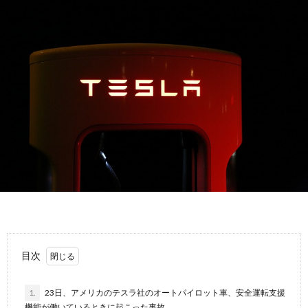
故
運
転
目次
1.
23日、アメリカのテスラ社のオートパイロット車、安全運転支援
機能が働いているときに起こった事故