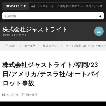
NEW ARTICLE
株式会社ジャストライト／浪岡 智／車のニュース３０／～車をお得
株式会社ジャストライト
車の事故まとめサイト
海外事故
株式会社ジャストライト/福岡/23日/アメリカ/
HOME
福
株式会社ジャストライト/福岡/23
岡
海
日/アメリカ/テスラ社/オートパイ
ロット事故
事
外
飲
2018.04.02
海外事故
故
事
酒