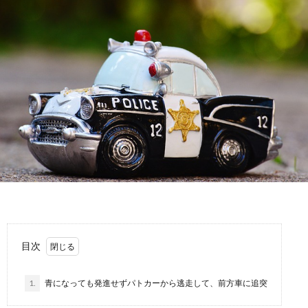
故
運
転
目次
1.
青になっても発進せずパトカーから逃走して、前方車に追突