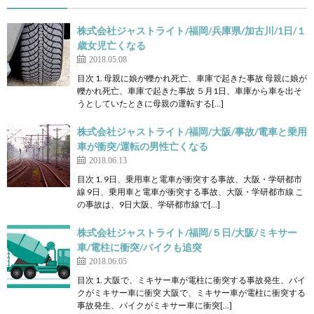
株式会社ジャストライト/福岡/兵庫県/加古川/1日/１
歳女児亡くなる
2018.05.08
目次 1. 母親に娘が轢かれ死亡、車庫で起きた事故 母親に娘が
轢かれ死亡、車庫で起きた事故 ５月1日、車庫から車を出そ
うとしていたときに母親の運転する[…]
株式会社ジャストライト/福岡/大阪/事故/電車と乗用
車が衝突/運転の男性亡くなる
2018.06.13
目次 1. 9日、乗用車と電車が衝突する事故、大阪・学研都市
線 9日、乗用車と電車が衝突する事故、大阪・学研都市線 こ
の事故は、9日大阪、学研都市線で[…]
株式会社ジャストライト/福岡/５日/大阪/ミキサー
車/電柱に衝突/バイクも追突
2018.06.05
目次 1. 大阪で、ミキサー車が電柱に衝突する事故発生、バイ
クがミキサー車に衝突 大阪で、ミキサー車が電柱に衝突する
事故発生、バイクがミキサー車に衝突[…]