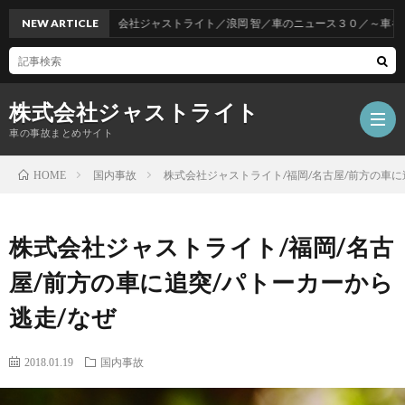
NEW ARTICLE
株式会社ジャストライト／浪岡 智／車のニュース３０／～車をお得
株式会社ジャストライト
車の事故まとめサイト
国内事故
株式会社ジャストライト/福岡/名古屋/前方の車に
HOME
福
株式会社ジャストライト/福岡/名古
岡
海
屋/前方の車に追突/パトーカーから
逃走/なぜ
事
外
飲
2018.01.19
国内事故
故
事
酒