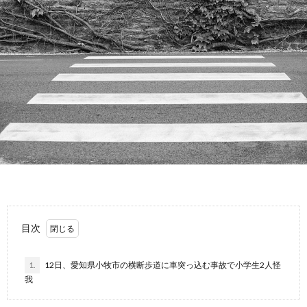
故
運
転
目次
1.
12日、愛知県小牧市の横断歩道に車突っ込む事故で小学生2人怪
我