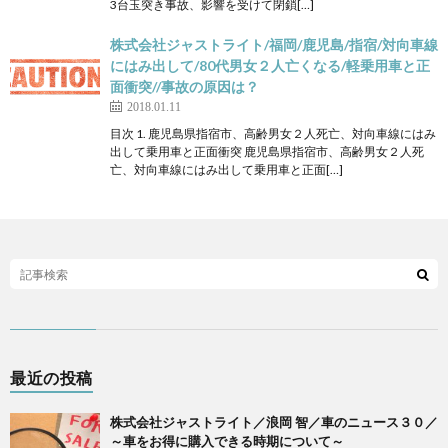
3台玉突き事故、影響を受けて閉鎖[…]
株式会社ジャストライト/福岡/鹿児島/指宿/対向車線
にはみ出して/80代男女２人亡くなる/軽乗用車と正
面衝突//事故の原因は？
2018.01.11
目次 1. 鹿児島県指宿市、高齢男女２人死亡、対向車線にはみ
出して乗用車と正面衝突 鹿児島県指宿市、高齢男女２人死
亡、対向車線にはみ出して乗用車と正面[…]
最近の投稿
株式会社ジャストライト／浪岡 智／車のニュース３０／
～車をお得に購入できる時期について～