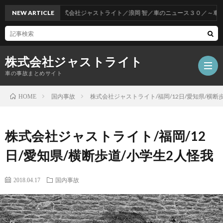
NEW ARTICLE
株式会社ジャストライト／浪岡 智／車のニュース３０／～車をお
株式会社ジャストライト
車の事故まとめサイト
国内事故
株式会社ジャストライト/福岡/12日/愛知県/横断
HOME
福
株式会社ジャストライト/福岡/12
岡
海
日/愛知県/横断歩道/小学生2人怪我
事
外
飲
2018.04.17
国内事故
故
事
酒