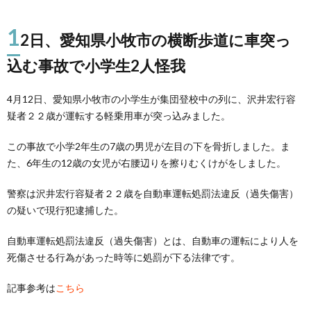
1
2日、愛知県小牧市の横断歩道に車突っ
込む事故で小学生2人怪我
4月12日、愛知県小牧市の小学生が集団登校中の列に、沢井宏行容
疑者２２歳が運転する軽乗用車が突っ込みました。
この事故で小学2年生の7歳の男児が左目の下を骨折しました。ま
た、6年生の12歳の女児が右腰辺りを擦りむくけがをしました。
警察は沢井宏行容疑者２２歳を自動車運転処罰法違反（過失傷害）
の疑いで現行犯逮捕した。
自動車運転処罰法違反（過失傷害）とは、自動車の運転により人を
死傷させる行為があった時等に処罰が下る法律です。
記事参考は
こちら