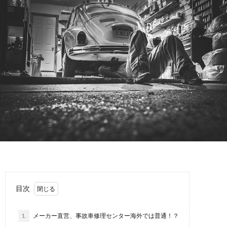
故
運
転
目次
1.
メーカー直営、事故車修理センター海外では普通！？