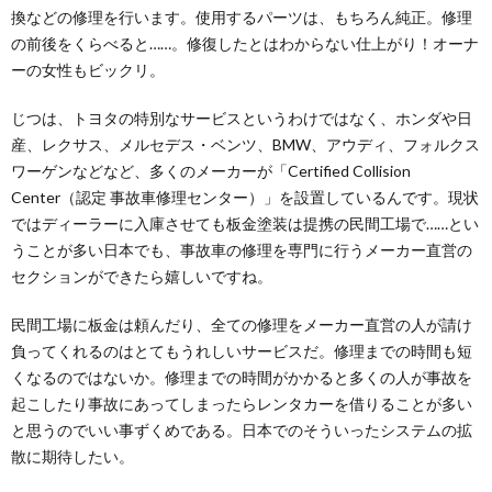
換などの修理を行います。使用するパーツは、もちろん純正。修理
の前後をくらべると……。修復したとはわからない仕上がり！オーナ
ーの女性もビックリ。
じつは、トヨタの特別なサービスというわけではなく、ホンダや日
産、レクサス、メルセデス・ベンツ、BMW、アウディ、フォルクス
ワーゲンなどなど、多くのメーカーが「Certified Collision
Center（認定 事故車修理センター）」を設置しているんです。現状
ではディーラーに入庫させても板金塗装は提携の民間工場で……とい
うことが多い日本でも、事故車の修理を専門に行うメーカー直営の
セクションができたら嬉しいですね。
民間工場に板金は頼んだり、全ての修理をメーカー直営の人が請け
負ってくれるのはとてもうれしいサービスだ。修理までの時間も短
くなるのではないか。修理までの時間がかかると多くの人が事故を
起こしたり事故にあってしまったらレンタカーを借りることが多い
と思うのでいい事ずくめである。日本でのそういったシステムの拡
散に期待したい。