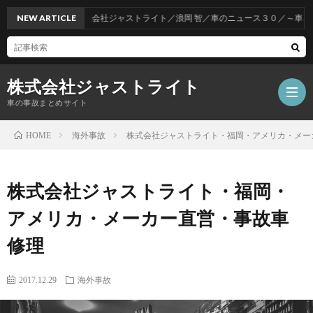
NEW ARTICLE
株式会社ジャストライト／浪岡 智／車のニュース３０／～車をお得
株式会社ジャストライト
車の事故まとめサイト
海外事故
株式会社ジャストライト・福岡・アメリカ・メー
HOME
福
株式会社ジャストライト・福岡・
岡
海
アメリカ・メーカー直営・事故車
修理
事
外
飲
2017.12.29
海外事故
故
事
酒