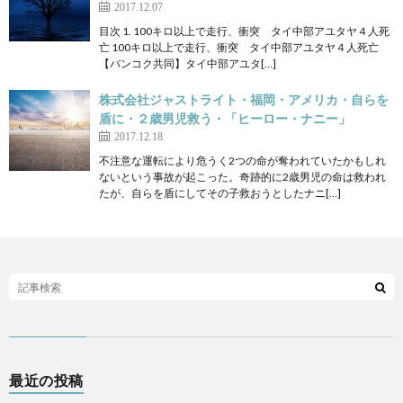
2017.12.07
目次 1. 100キロ以上で走行、衝突 タイ中部アユタヤ４人死
亡 100キロ以上で走行、衝突 タイ中部アユタヤ４人死亡
【バンコク共同】タイ中部アユタ[…]
株式会社ジャストライト・福岡・アメリカ・自らを
盾に・２歳男児救う・「ヒーロー・ナニー」
2017.12.18
不注意な運転により危うく2つの命が奪われていたかもしれ
ないという事故が起こった。奇跡的に2歳男児の命は救われ
たが、自らを盾にしてその子救おうとしたナニ[…]
最近の投稿