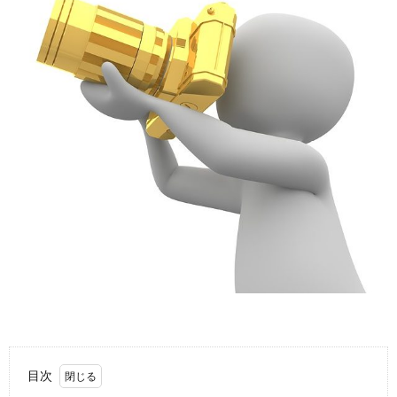
故
運
転
目次