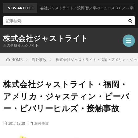
NEW ARTICLE
株式会社ジャストライト／浪岡 智／車のニュース３０／～車をお得
株式会社ジャストライト
車の事故まとめサイト
海外事故
株式会社ジャストライト・福岡・アメリカ・ジャ
HOME
福
株式会社ジャストライト・福岡・
岡
海
アメリカ・ジャスティン・ビーバ
ー・ビバリーヒルズ・接触事故
事
外
飲
2017.12.28
海外事故
故
事
酒