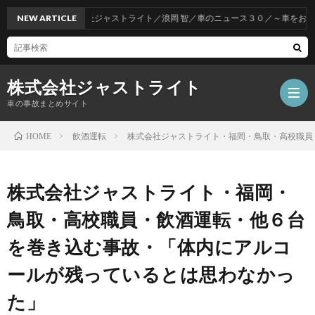
NEW ARTICLE
株式会社ジャストライト／浪岡 智／車のニュース３０／～車をお得に購
株式会社ジャストライト
車の事故まとめサイト
飲酒運転
株式会社ジャストライト・福岡・鳥取・高校職員
HOME
福
株式会社ジャストライト・福岡・
岡
海
鳥取・高校職員・飲酒運転・他６台
を巻き込む事故・「体内にアルコ
事
外
飲
ールが残っているとは思わなかっ
故
事
酒
た」