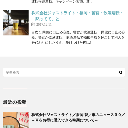
運転根絶運動、キャンペーン実施、運[…]
株式会社ジャストライト・福岡・警官・飲酒運転・
「黙ってて」と
2017.12.11
目次 1. 同僚に口止め容疑、警官が飲酒運転、 同僚に口止め容
疑、警官が飲酒運転、 飲酒運転で物損事故を起こして別人を
身代わりにしたうえ、駆けつけた後[…]
最近の投稿
株式会社ジャストライト／浪岡 智／車のニュース３０／
～車をお得に購入できる時期について～