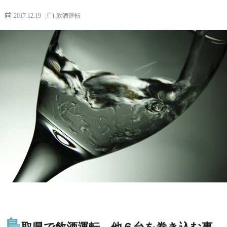
故
運
2017.12.19
飲酒運転
転
鳥
取県で飲酒運転、他６台を巻き込む事