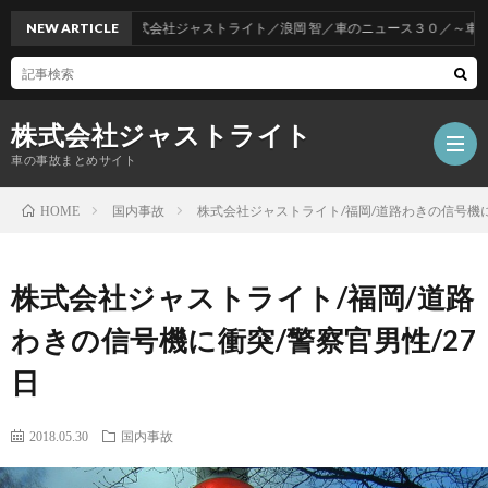
NEW ARTICLE
株式会社ジャストライト／浪岡 智／車のニュース３０／～車をお
株式会社ジャストライト
車の事故まとめサイト
国内事故
株式会社ジャストライト/福岡/道路わきの信号機に
HOME
福
株式会社ジャストライト/福岡/道路
岡
海
わきの信号機に衝突/警察官男性/27
日
事
外
飲
2018.05.30
国内事故
故
事
酒