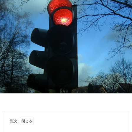
故
運
転
目次