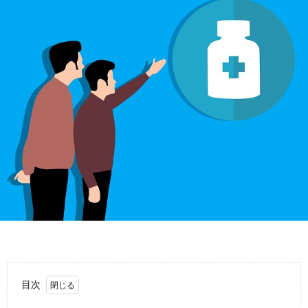
故
運
転
目次