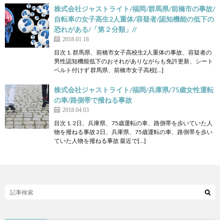
株式会社ジャストライト/福岡/群馬県/前橋市の事故/
自転車の女子高生2人重体/容疑者/認知機能の低下の
恐れがある/「第２分類」//
2018.01.18
目次 1. 群馬県、前橋市女子高校生2人重体の事故、容疑者の
男性認知機能低下のおそれがありながらも免許更新、シート
ベルト付けず 群馬県、前橋市女子高校[…]
株式会社ジャストライト/福岡/兵庫県/75歳女性運転
の車/路側帯で撥ねる事故
2018.04.03
目次 1. 2日、兵庫県、75歳運転の車、路側帯を歩いていた人
物を撥ねる事故 2日、兵庫県、75歳運転の車、路側帯を歩い
ていた人物を撥ねる事故 最近で[…]