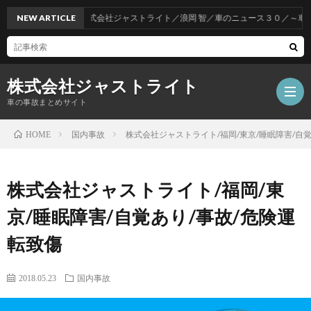
NEW ARTICLE
株式会社ジャストライト／浪岡 智／車のニュース３０／～車をお
株式会社ジャストライト
車の事故まとめサイト
国内事故
株式会社ジャストライト/福岡/東京/睡眠障害/自
HOME
福
株式会社ジャストライト/福岡/東
岡
海
京/睡眠障害/自覚あり/事故/危険運
転致傷
事
外
飲
2018.05.23
国内事故
故
事
酒