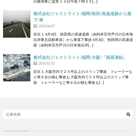
の乗用車に追突 １４日午前７時５５[…]
株式会社ジャストライト/福岡/秋田/高速道路から落
下/車
2018.04.07
目次 1. 4月4日、秋田県の高速道路（由利本荘市芦川の日本海
沿岸東北自動車道）から車落下事故 4月4日、秋田県の高速道
路（由利本荘市芦川の日本海沿岸[…]
株式会社ジャストライト/福岡/大阪/「路面凍結」
2018.02.02
目次 1. 大阪市内で２５件以上のスリップ事故 トレーラーな
ど車６台が絡む事故も 大阪市内で２５件以上のスリップ事
故 トレーラーなど車６台が絡む事故も[…]