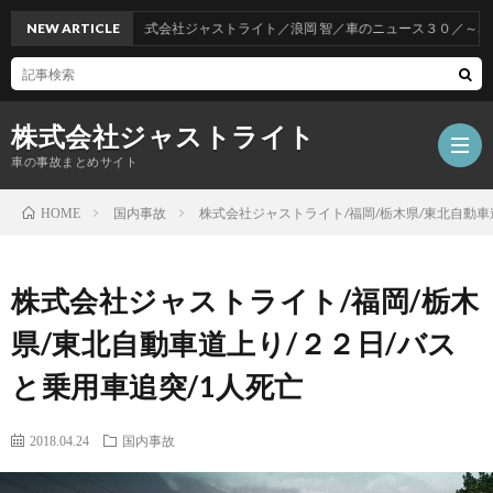
NEW ARTICLE
株式会社ジャストライト／浪岡 智／車のニュース３０／～車を
株式会社ジャストライト
車の事故まとめサイト
国内事故
株式会社ジャストライト/福岡/栃木県/東北自動車
HOME
福
株式会社ジャストライト/福岡/栃木
岡
海
県/東北自動車道上り/２２日/バス
と乗用車追突/1人死亡
事
外
飲
2018.04.24
国内事故
故
事
酒