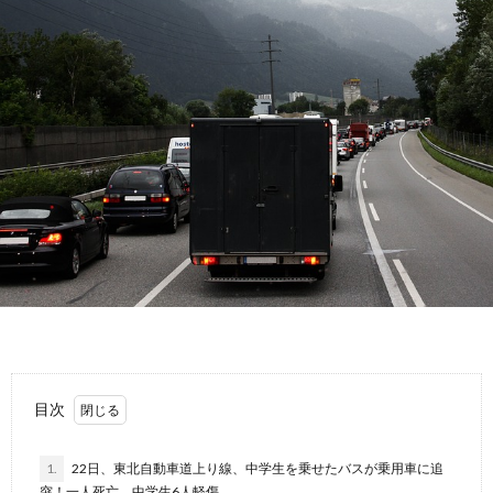
故
運
転
目次
1.
22日、東北自動車道上り線、中学生を乗せたバスが乗用車に追
突！一人死亡、中学生6人軽傷