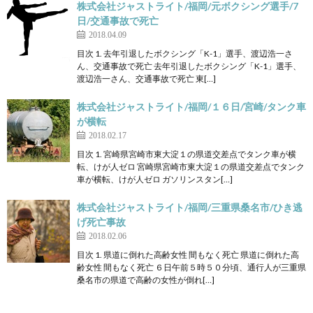
株式会社ジャストライト/福岡/元ボクシング選手/7
日/交通事故で死亡
2018.04.09
目次 1. 去年引退したボクシング「K-1」選手、渡辺浩一さ
ん、交通事故で死亡 去年引退したボクシング「K-1」選手、
渡辺浩一さん、交通事故で死亡 東[…]
株式会社ジャストライト/福岡/１６日/宮崎/タンク車
が横転
2018.02.17
目次 1. 宮崎県宮崎市東大淀１の県道交差点でタンク車が横
転、けが人ゼロ 宮崎県宮崎市東大淀１の県道交差点でタンク
車が横転、けが人ゼロ ガソリンスタン[…]
株式会社ジャストライト/福岡/三重県桑名市/ひき逃
げ死亡事故
2018.02.06
目次 1. 県道に倒れた高齢女性 間もなく死亡 県道に倒れた高
齢女性 間もなく死亡 ６日午前５時５０分頃、通行人が三重県
桑名市の県道で高齢の女性が倒れ[…]