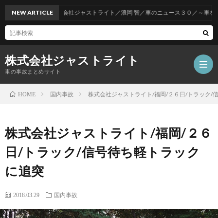
NEW ARTICLE
株式会社ジャストライト／浪岡 智／車のニュース３０／～車をお得
株式会社ジャストライト
車の事故まとめサイト
国内事故
株式会社ジャストライト/福岡/２６日/トラック/
HOME
福
株式会社ジャストライト/福岡/２６
岡
海
日/トラック/信号待ち軽トラック
に追突
事
外
飲
2018.03.29
国内事故
故
事
酒