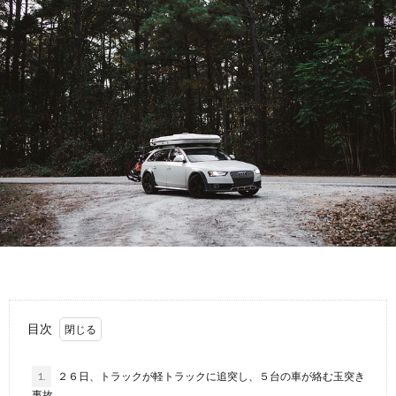
故
運
転
目次
1.
２６日、トラックが軽トラックに追突し、５台の車が絡む玉突き
事故