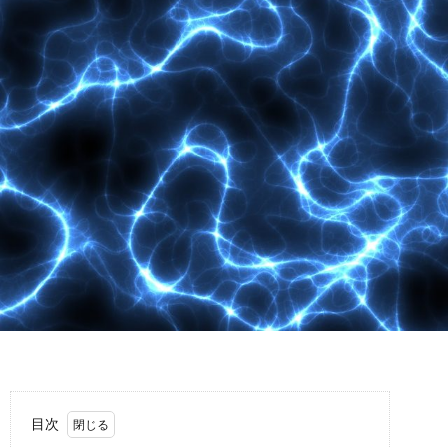
故
運
転
目次