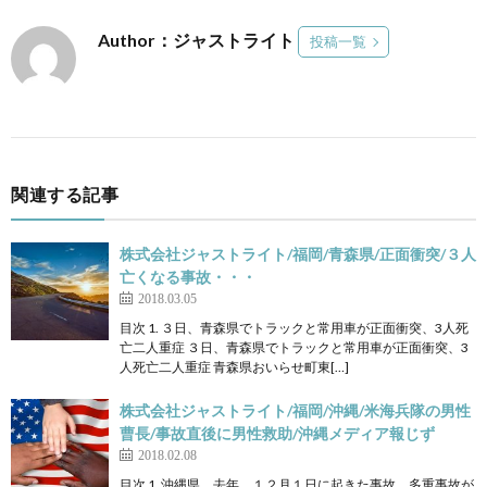
Author：ジャストライト
投稿一覧
関連する記事
株式会社ジャストライト/福岡/青森県/正面衝突/３人
亡くなる事故・・・
2018.03.05
目次 1. ３日、青森県でトラックと常用車が正面衝突、3人死
亡二人重症 ３日、青森県でトラックと常用車が正面衝突、3
人死亡二人重症 青森県おいらせ町東[…]
株式会社ジャストライト/福岡/沖縄/米海兵隊の男性
曹長/事故直後に男性救助/沖縄メディア報じず
2018.02.08
目次 1. 沖縄県、去年、１２月１日に起きた事故。多重事故が