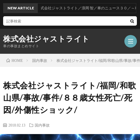
NEW ARTICLE
株式会社ジャストライト／浪岡 智／車のニュース３０／～車をお
株式会社ジャストライト
車の事故まとめサイト
国内事故
株式会社ジャストライト/福岡/和歌山県/事故/事件
HOME
福
株式会社ジャストライト/福岡/和歌
岡
海
山県/事故/事件/８８歳女性死亡/死
因/外傷性ショック/
事
外
飲
2018.02.13
国内事故
故
事
酒