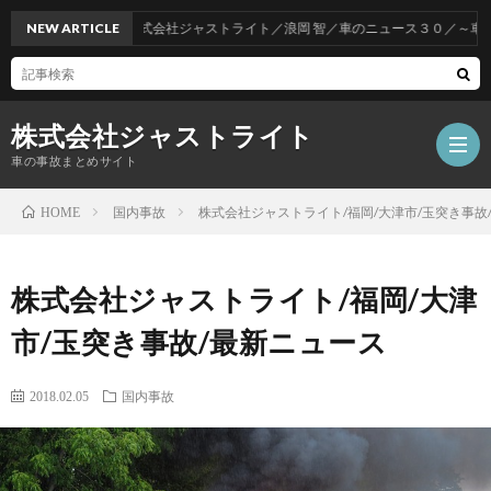
NEW ARTICLE
株式会社ジャストライト／浪岡 智／車のニュース３０／～車をお
株式会社ジャストライト
車の事故まとめサイト
国内事故
株式会社ジャストライト/福岡/大津市/玉突き事故
HOME
福
株式会社ジャストライト/福岡/大津
岡
海
市/玉突き事故/最新ニュース
事
外
飲
2018.02.05
国内事故
故
事
酒