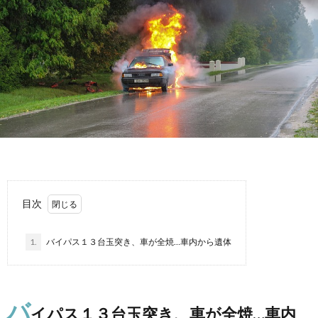
故
運
転
目次
1.
バイパス１３台玉突き、車が全焼…車内から遺体
バ
イパス１３台玉突き、車が全焼…車内