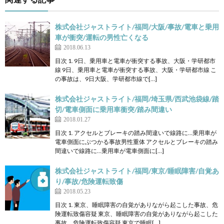
株式会社ジャストライト/福岡/大阪/事故/電車と乗用
車が衝突/運転の男性亡くなる
2018.06.13
目次 1. 9日、乗用車と電車が衝突する事故、大阪・学研都市
線 9日、乗用車と電車が衝突する事故、大阪・学研都市線 こ
の事故は、9日大阪、学研都市線で[…]
株式会社ジャストライト/福岡/埼玉県/西武池袋線/踏
切/電車側面に乗用車衝突/踏み間違い
2018.01.27
目次 1. アクセルとブレーキの踏み間違いで線路に…乗用車が
電車側面にぶつかる事故男性重体 アクセルとブレーキの踏み
間違いで線路に…乗用車が電車側面に[…]
株式会社ジャストライト/福岡/東京/睡眠障害/自覚あ
り/事故/危険運転致傷
2018.05.23
目次 1. 東京、睡眠障害の自覚がありながら起こした事故、危
険運転致傷容疑 東京、睡眠障害の自覚がありながら起こした
事故、危険運転致傷容疑 東京で睡眠[…]