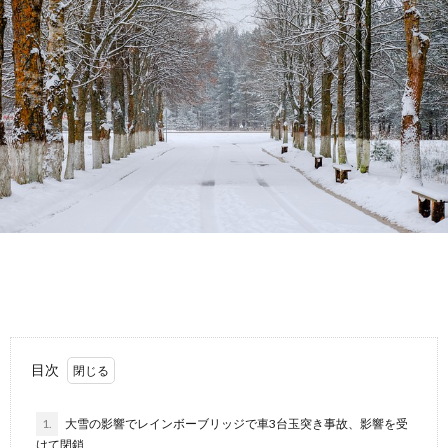
故
運
転
目次
1.
大雪の影響でレインボーブリッジで車3台玉突き事故、影響を受
けて閉鎖