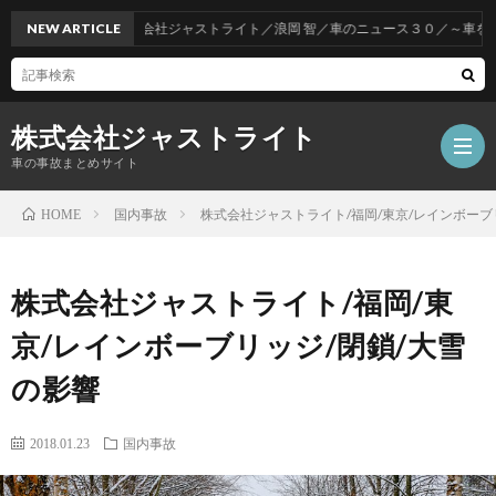
NEW ARTICLE
株式会社ジャストライト／浪岡 智／車のニュース３０／～車をお得
株式会社ジャストライト
車の事故まとめサイト
国内事故
株式会社ジャストライト/福岡/東京/レインボーブ
HOME
福
株式会社ジャストライト/福岡/東
岡
海
京/レインボーブリッジ/閉鎖/大雪
の影響
事
外
飲
2018.01.23
国内事故
故
事
酒