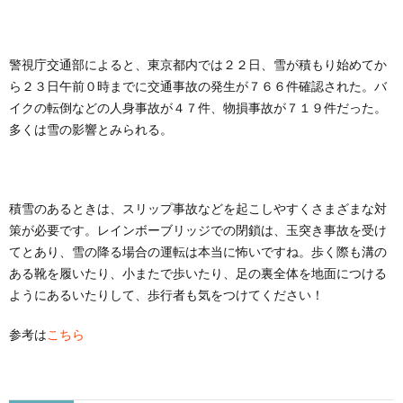
警視庁交通部によると、東京都内では２２日、雪が積もり始めてか
ら２３日午前０時までに交通事故の発生が７６６件確認された。バ
イクの転倒などの人身事故が４７件、物損事故が７１９件だった。
多くは雪の影響とみられる。
積雪のあるときは、スリップ事故などを起こしやすくさまざまな対
策が必要です。レインボーブリッジでの閉鎖は、玉突き事故を受け
てとあり、雪の降る場合の運転は本当に怖いですね。歩く際も溝の
ある靴を履いたり、小またで歩いたり、足の裏全体を地面につける
ようにあるいたりして、歩行者も気をつけてください！
参考は
こちら