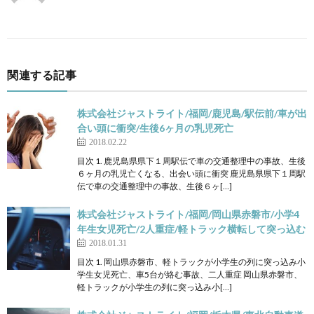
関連する記事
株式会社ジャストライト/福岡/鹿児島/駅伝前/車が出
合い頭に衝突/生後6ヶ月の乳児死亡
2018.02.22
目次 1. 鹿児島県県下１周駅伝で車の交通整理中の事故、生後
６ヶ月の乳児亡くなる、出会い頭に衝突 鹿児島県県下１周駅
伝で車の交通整理中の事故、生後６ヶ[…]
株式会社ジャストライト/福岡/岡山県赤磐市/小学4
年生女児死亡/2人重症/軽トラック横転して突っ込む
2018.01.31
目次 1. 岡山県赤磐市、軽トラックが小学生の列に突っ込み小
学生女児死亡、車5台が絡む事故、二人重症 岡山県赤磐市、
軽トラックが小学生の列に突っ込み小[…]