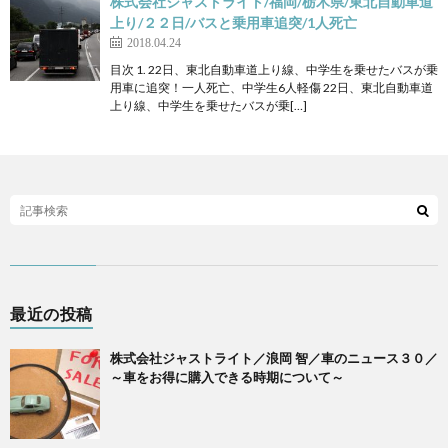
株式会社ジャストライト/福岡/栃木県/東北自動車道
上り/２２日/バスと乗用車追突/1人死亡
2018.04.24
目次 1. 22日、東北自動車道上り線、中学生を乗せたバスが乗
用車に追突！一人死亡、中学生6人軽傷 22日、東北自動車道
上り線、中学生を乗せたバスが乗[…]
最近の投稿
株式会社ジャストライト／浪岡 智／車のニュース３０／
～車をお得に購入できる時期について～