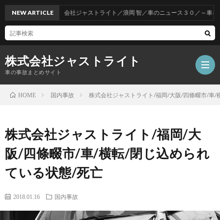
NEW ARTICLE
株式会社ジャストライト／浪岡 智／車のニュース３０／～車をお得
株式会社ジャストライト
車の事故まとめサイト
国内事故
株式会社ジャストライト/福岡/大阪/四條畷市/車/
HOME
福
株式会社ジャストライト/福岡/大
岡
海
阪/四條畷市/車/横転/閉じ込められ
ている状態/死亡
事
外
飲
2018.01.16
国内事故
故
事
酒