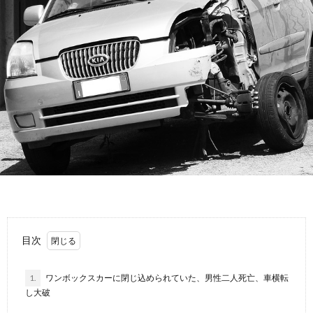
故
運
転
目次
1.
ワンボックスカーに閉じ込められていた、男性二人死亡、車横転
し大破