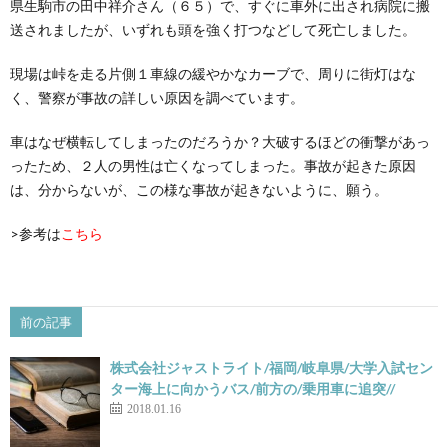
県生駒市の田中祥介さん（６５）で、すぐに車外に出され病院に搬
送されましたが、いずれも頭を強く打つなどして死亡しました。
現場は峠を走る片側１車線の緩やかなカーブで、周りに街灯はな
く、警察が事故の詳しい原因を調べています。
車はなぜ横転してしまったのだろうか？大破するほどの衝撃があっ
ったため、２人の男性は亡くなってしまった。事故が起きた原因
は、分からないが、この様な事故が起きないように、願う。
>参考は
こちら
前の記事
株式会社ジャストライト/福岡/岐阜県/大学入試セン
ター海上に向かうバス/前方の/乗用車に追突//
2018.01.16