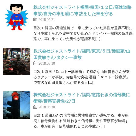
株式会社ジャストライト福岡/韓国/１２日/高速道路
事故/自身の車を盾に/事故をした車を守る
2018.05.21
目次 1. 韓国の高速道路で、車に乗っていた男性が意識不明に
なり事故！それを途中で食い止めたドライバー 韓国の高速道
路で、車に乗っていた男性が意識不明[…]
株式会社ジャストライト/福岡/東京/５日/漫画家/山
田貴敏さん/タクシー事故
2018.03.10
目次 1. 漫画「Dr.コトー診療所」で有名な山田貴敏さんが乗
るタクシーが事故、赤信号で突破 漫画「Dr.コトー診療所」
で有名な山田貴敏さんが乗るタク[…]
株式会社ジャストライト/福岡/道路わきの信号機に
衝突/警察官男性/27日
2018.05.30
目次 1. 道路わきの信号機に男性警察官が運転する、車が衝
突！信号機倒れる 道路わきの信号機に男性警察官が運転す
る、車が衝突！信号機倒れる この事故が[…]