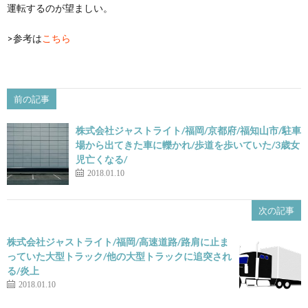
運転するのが望ましい。
>参考は
こちら
前の記事
株式会社ジャストライト/福岡/京都府/福知山市/駐車
場から出てきた車に轢かれ/歩道を歩いていた/3歳女
児亡くなる/
2018.01.10
次の記事
株式会社ジャストライト/福岡/高速道路/路肩に止ま
っていた大型トラック/他の大型トラックに追突され
る/炎上
2018.01.10