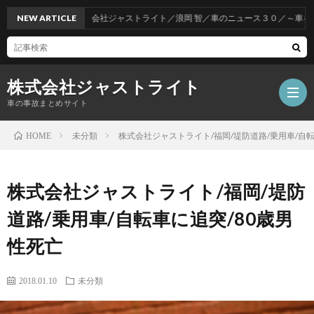
NEW ARTICLE
株式会社ジャストライト／浪岡 智／車のニュース３０／～車をお得
株式会社ジャストライト
車の事故まとめサイト
未分類
株式会社ジャストライト/福岡/堤防道路/乗用車/自転
HOME
福
株式会社ジャストライト/福岡/堤防
岡
海
道路/乗用車/自転車に追突/80歳男
性死亡
事
外
飲
2018.01.10
未分類
故
事
酒