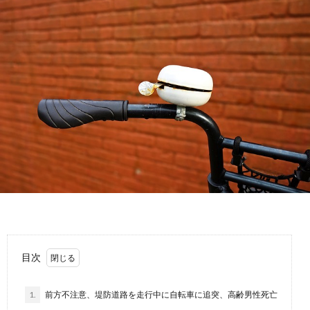
故
運
転
目次
1.
前方不注意、堤防道路を走行中に自転車に追突、高齢男性死亡