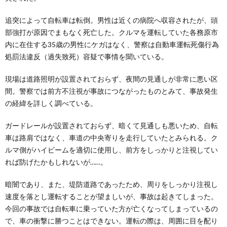
追突によって自転車は転倒。男性は近くの病院へ収容されたが、頭
部強打が原因でまもなく死亡した。クルマを運転していた各務原市
内に在住する35歳の男性にケガはなく、警察は自動車運転死傷行為
処罰法違反（過失致死）容疑で事情を聞いている。
現場は道路照明が設置されておらず、夜間の見通しが非常に悪い区
間。警察では前方不注視が事故につながったものとみて、事故発生
の経緯を詳しく調べている。
ガードレールが設置されておらず、暗くて見通しも悪いため、自転
車は路肩ではなく、車道の中央寄りを走行していたとみられる。ク
ルマ側がハイビームを適切に使用し、前方をしっかりと注視してい
れば防げたかもしれないが……。
暗闇であり、また、堤防道路であったため、周りをしっかり注視し
速度を落とし運転することが望ましいが、事故は起きてしまった。
今回の事故では自転車に乗っていた方が亡くなってしまっているの
で、車の衝撃に勝つことはできない。運転の際は、周囲に目を配り