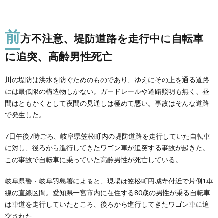
前
方不注意、堤防道路を走行中に自転車
に追突、高齢男性死亡
川の堤防は洪水を防ぐためのものであり、ゆえにその上を通る道路
には最低限の構造物しかない。ガードレールや道路照明も無く、昼
間はともかくとして夜間の見通しは極めて悪い。事故はそんな道路
で発生した。
7日午後7時ごろ、岐阜県笠松町内の堤防道路を走行していた自転車
に対し、後ろから進行してきたワゴン車が追突する事故が起きた。
この事故で自転車に乗っていた高齢男性が死亡している。
岐阜県警・岐阜羽島署によると、現場は笠松町円城寺付近で片側1車
線の直線区間。愛知県一宮市内に在住する80歳の男性が乗る自転車
は車道を走行していたところ、後ろから進行してきたワゴン車に追
突された。