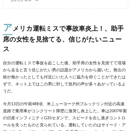
ア
メリカ運転ミスで事故車炎上！、助手
席の女性を見捨てる、信じがたいニュー
ス
自分の運転ミスで事故を起こした後、助手席の女性を見捨てて現場
から去ると言う信じがたい男の話題がアメリカから届いた。救出の
術が無かったとしても付近にいた人々に協力を仰ぐことができたは
ずで、ネット上ではこの男に対して批判の声が多々あがっているよ
うだ。
今月13日の午前4時頃、米ニューヨーク州ブルックリン付近の高速
道路で乗用車がコンクリート障壁に激突し炎上した。車は2007年製
の日産インフィニティG35セダンで、スピードを出し過ぎコントロ
ールを失ったものと見られている。運転していたのはサイード・ア