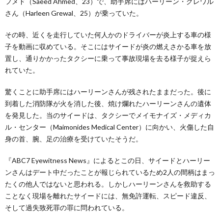
フメド（Saeed Ahmed、23）で、助手席にはハーリーン・グレワル
さん（Harleen Grewal、25）が乗っていた。
その時、近くを走行していた何人かのドライバーが炎上する車の様
子を動画に収めている。そこにはサイードが炎の燃えさかる車を放
置し、通りかかったタクシーに乗って事故現場を去る様子が捉えら
れていた。
驚くことに助手席にはハーリーンさんが残されたままだった。後に
到着した消防隊が火を消した後、焼け爛れたハーリーンさんの遺体
を発見した。当のサイードは、タクシーでメイモナイズ・メディカ
ル・センター（Maimonides Medical Center）に向かい、火傷した自
身の首、腕、足の治療を受けていたそうだ。
『ABC7 Eyewitness News』によるとこの日、サイードとハーリー
ンさんはデート中だったことが報じられているため2人の間柄はまっ
たくの他人ではないと思われる。しかしハーリーンさんを救助する
ことなく現場を離れたサイードには、無免許運転、スピード違反、
そして過失致死罪の罪に問われている。