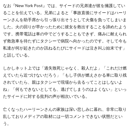
なお『New York Post』では、サイードの兄弟達が彼を擁護してい
ることを伝えている。兄弟によると「事故直後にサイードはハーリ
ーンさんを助手席から引っ張り出そうとして火傷を負ってしまいま
した。火の回りが早かったために彼女を救出することを諦めたよう
です。携帯電話は車の中でどうすることもできず、痛みに耐えられ
ず救急車を待たずにタクシーで病院へ向かったのです。そして今も
私達が何が起きたのか訊ねるたびにサイードは泣き叫ぶ始末です」
と話している。
しかしネット上では「過失致死じゃなく、殺人だよ」「これだけ燃
えていたら近づけないだろう」「もし子供が燃えさかる車に取り残
されていたら、親はタクシーで現場から去るってことはしないよ
ね」「何もできないとしても、逃げてしまうのはよくない」といっ
たサイードに対する批判の声が相次いでいる。
亡くなったハーリーンさんの家族は深い悲しみに暮れ、非常に取り
乱しておりメディアの取材には一切コメントできない状態だとい
う。