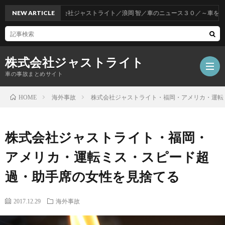
NEW ARTICLE
株式会社ジャストライト／浪岡 智／車のニュース３０／～車をお得に
株式会社ジャストライト
車の事故まとめサイト
海外事故
株式会社ジャストライト・福岡・アメリカ・運転
HOME
福
株式会社ジャストライト・福岡・
岡
海
アメリカ・運転ミス・スピード超
過・助手席の女性を見捨てる
事
外
飲
2017.12.29
海外事故
故
事
酒