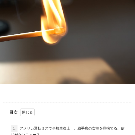
故
運
転
目次
1.
アメリカ運転ミスで事故車炎上！、助手席の女性を見捨てる、信
じがたいニュース