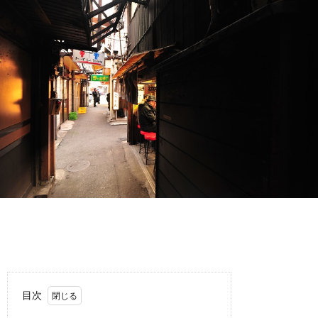
故
運
転
目次