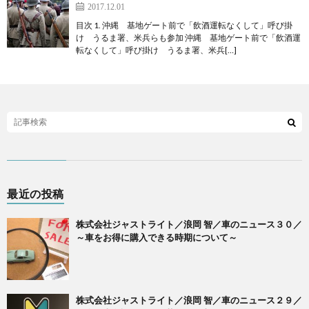
2017.12.01
目次 1. 沖縄 基地ゲート前で「飲酒運転なくして」呼び掛
け うるま署、米兵らも参加 沖縄 基地ゲート前で「飲酒運
転なくして」呼び掛け うるま署、米兵[…]
最近の投稿
株式会社ジャストライト／浪岡 智／車のニュース３０／
～車をお得に購入できる時期について～
株式会社ジャストライト／浪岡 智／車のニュース２９／