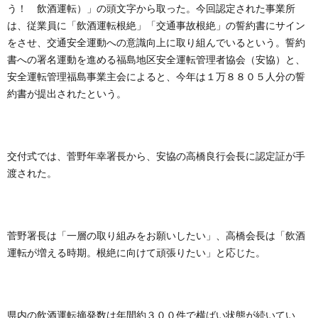
う！ 飲酒運転）」の頭文字から取った。今回認定された事業所
は、従業員に「飲酒運転根絶」「交通事故根絶」の誓約書にサイン
をさせ、交通安全運動への意識向上に取り組んでいるという。誓約
書への署名運動を進める福島地区安全運転管理者協会（安協）と、
安全運転管理福島事業主会によると、今年は１万８８０５人分の誓
約書が提出されたという。
交付式では、菅野年幸署長から、安協の高橋良行会長に認定証が手
渡された。
菅野署長は「一層の取り組みをお願いしたい」、高橋会長は「飲酒
運転が増える時期。根絶に向けて頑張りたい」と応じた。
県内の飲酒運転摘発数は年間約３００件で横ばい状態が続いてい