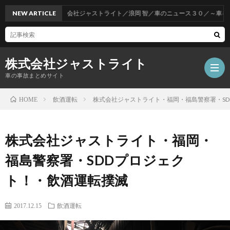
NEW ARTICLE
株式会社ジャストライト／浪岡 智／車のニュース３０／～車をお得
株式会社ジャストライト
車の事故まとめサイト
飲酒運転
株式会社ジャストライト・福岡・福島警察署・S
HOME
福
株式会社ジャストライト・福岡・
岡
海
福島警察署・SDDプロジェク
ト！・飲酒運転撲滅
事
外
飲
2017.12.15
飲酒運転
故
事
酒